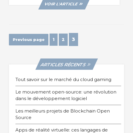
VIEW
VOIR L'ARTICLE
POST
Page
Page
Page
3
1
2
Previous page
ARTICLES RÉCENTS
Tout savoir sur le marché du cloud gaming
Le mouvement open-source: une révolution
dans le développement logiciel
Les meilleurs projets de Blockchain Open
Source
Apps de réalité virtuelle: ces langages de