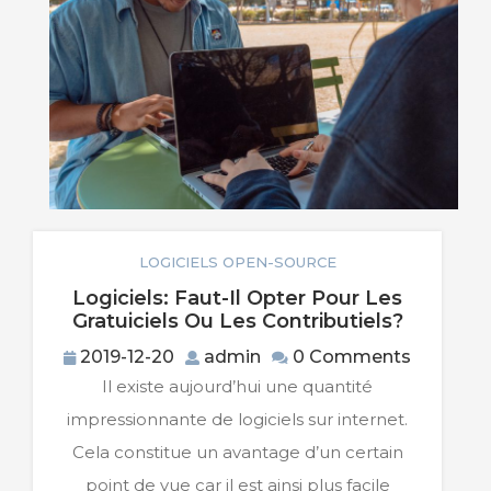
LOGICIELS OPEN-SOURCE
Logiciels: Faut-Il Opter Pour Les
Logiciels
Gratuiciels Ou Les Contributiels?
Faut-
2019-
admin
2019-12-20
admin
0 Comments
Il
12-
Il existe aujourd’hui une quantité
Opter
20
Pour
impressionnante de logiciels sur internet.
Les
Cela constitue un avantage d’un certain
Gratuicie
Ou
point de vue car il est ainsi plus facile