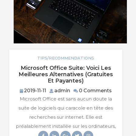
TIPS/RECOMMENDATIONS
Microsoft Office Suite: Voici Les
Meilleures Alternatives (gratuites
Microsoft
Et Payantes)
Office
2019-
admin
2019-11-11
admin
0 Comments
Suite:
11-
Microsoft Office est sans aucun doute la
Voici
11
Les
suite de logiciels qui caracole en tête des
Meilleures
recherches sur internet. Elle est
Alternatives
(gratuites
préalablement installée sur les ordinateurs,
Et
Facebook
Linkedin
Googleplus
Twitter
Instagram