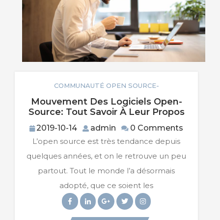
COMMUNAUTÉ OPEN SOURCE-
Mouvement Des Logiciels Open-
Mouve
Source: Tout Savoir À Leur Propos
Des
2019-
admin
2019-10-14
admin
0 Comments
Logicie
10-
L’open source est très tendance depuis
Open-
14
Source:
quelques années, et on le retrouve un peu
Tout
partout. Tout le monde l’a désormais
Savoir
À
adopté, que ce soient les
Leur
Facebook
Linkedin
Googleplus
Twitter
Instagram
Propos