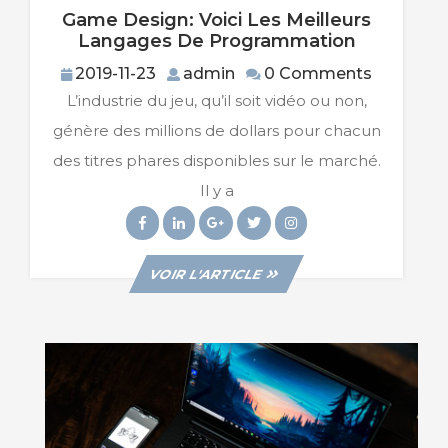
Game Design: Voici Les Meilleurs
Game
Langages De Programmation
Design:
2019-
admin
2019-11-23
admin
0 Comments
Voici
11-
L’industrie du jeu, qu’il soit vidéo ou non,
Les
23
Meilleurs
génère des millions de dollars pour chacun
Langage
des titres phares disponibles sur le marché.
De
Programm
Il y a
Facebook
Linkedin
Googleplus
Twitter
Instagram
VIEW
VOIR L'ARTICLE
POST