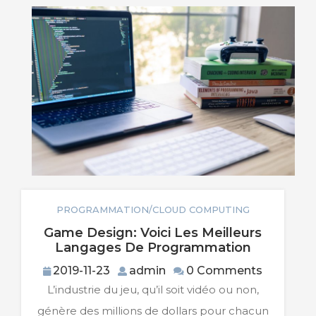
PROGRAMMATION/CLOUD COMPUTING
Game Design: Voici Les Meilleurs
Game
Langages De Programmation
Design:
2019-
admin
2019-11-23
admin
0 Comments
Voici
11-
L’industrie du jeu, qu’il soit vidéo ou non,
Les
23
Meilleurs
génère des millions de dollars pour chacun