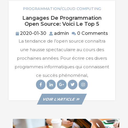
PROGRAMMATION/CLOUD COMPUTING
Langages De Programmation
Langages
Open Source: Voici Le Top 5
De
2020-
admin
2020-01-30
admin
0 Comments
Programma
01-
La tendance de l’open source connaîtra
Open
30
Source:
une hausse spectaculaire au cours des
Voici
prochaines années. Pour écrire ces divers
Le
Top
programmes informatiques qui connaissent
5
ce succès phénoménal,
Facebook
Linkedin
Googleplus
Twitter
Instagram
VIEW
VOIR L'ARTICLE
POST