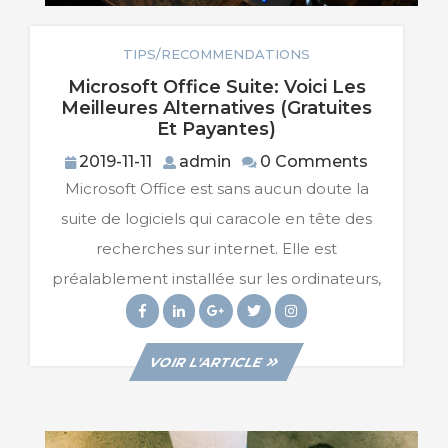
TIPS/RECOMMENDATIONS
Microsoft Office Suite: Voici Les
Meilleures Alternatives (gratuites
Microsoft
Et Payantes)
Office
2019-
admin
2019-11-11
admin
0 Comments
Suite:
11-
Microsoft Office est sans aucun doute la
Voici
11
Les
suite de logiciels qui caracole en tête des
Meilleures
recherches sur internet. Elle est
Alternatives
(gratuites
préalablement installée sur les ordinateurs,
Et
Facebook
Linkedin
Googleplus
Twitter
Instagram
Payantes)
VIEW
VOIR L'ARTICLE
POST