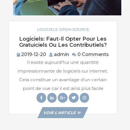
LOGICIELS OPEN-SOURCE
Logiciels: Faut-Il Opter Pour Les
Logiciels
Gratuiciels Ou Les Contributiels?
Faut-
2019-
admin
2019-12-20
admin
0 Comments
Il
12-
Il existe aujourd’hui une quantité
Opter
20
Pour
impressionnante de logiciels sur internet.
Les
Cela constitue un avantage d’un certain
Gratuicie
Ou
point de vue car il est ainsi plus facile
Les
Facebook
Linkedin
Googleplus
Twitter
Instagram
Contribu
VIEW
VOIR L'ARTICLE
POST