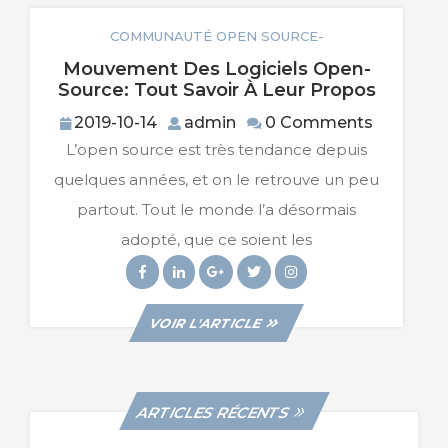
COMMUNAUTÉ OPEN SOURCE-
Mouvement Des Logiciels Open-
Mouve
Source: Tout Savoir À Leur Propos
Des
2019-
admin
2019-10-14
admin
0 Comments
Logicie
10-
L’open source est très tendance depuis
Open-
14
Source:
quelques années, et on le retrouve un peu
Tout
partout. Tout le monde l’a désormais
Savoir
À
adopté, que ce soient les
Leur
Facebook
Linkedin
Googleplus
Twitter
Instagram
Propos
VIEW
VOIR L'ARTICLE
POST
ARTICLES RÉCENTS