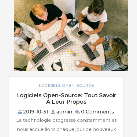
LOGICIELS OPEN-SOURCE
Logiciels Open-Source: Tout Savoir
Logiciels
À Leur Propos
Open-
2019-
admin
2019-10-31
admin
0 Comments
Source:
10-
La technologie progresse constamment et
Tout
31
Savoir
nous accueillons chaque jour de nouveaux
À