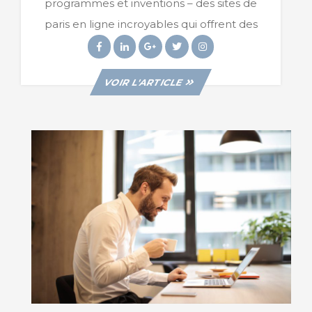
programmes et inventions – des sites de
Leur
Propos
paris en ligne incroyables qui offrent des
Facebook
Linkedin
Googleplus
Twitter
Instagram
VIEW
VOIR L'ARTICLE
POST