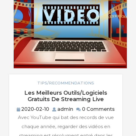
TIPS/RECOMMENDATIONS
Les Meilleurs Outils/logiciels
Les
Gratuits De Streaming Live
Meilleurs
2020-
admin
2020-02-10
admin
0 Comments
Outils/logi
02-
Avec YouTube qui bat des records de vue
Gratuits
10
De
chaque année, regarder des vidéos en
Streaming
streaming est résolument entré dans les