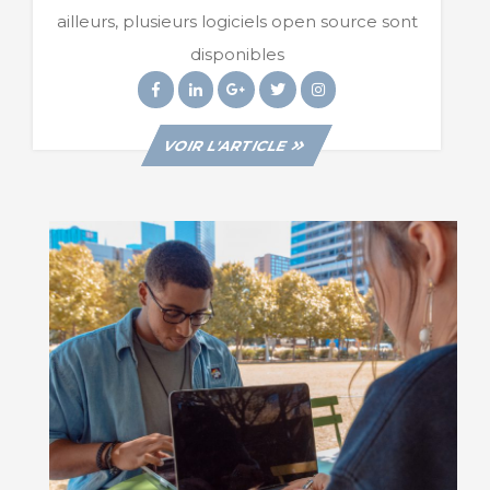
Être
ailleurs, plusieurs logiciels open source sont
Open-
disponibles
Source
Facebook
Linkedin
Googleplus
Twitter
Instagram
VIEW
VOIR L'ARTICLE
POST