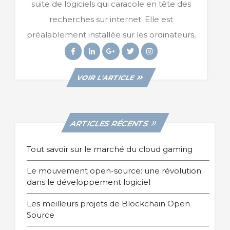
Les
suite de logiciels qui caracole en tête des
Meilleures
recherches sur internet. Elle est
Alternatives
(gratuites
préalablement installée sur les ordinateurs,
Et
Facebook
Linkedin
Googleplus
Twitter
Instagram
Payantes)
VIEW
VOIR L'ARTICLE
POST
ARTICLES RÉCENTS
Tout savoir sur le marché du cloud gaming
Le mouvement open-source: une révolution
dans le développement logiciel
Les meilleurs projets de Blockchain Open
Source