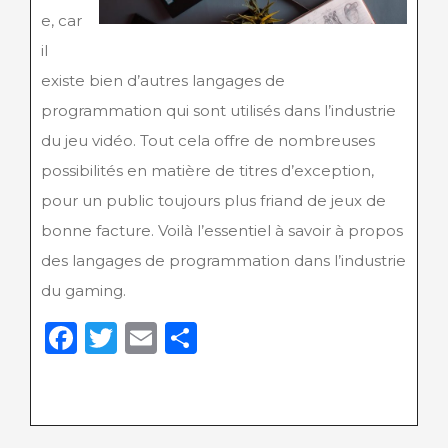
e, car
il
existe bien d’autres langages de
programmation qui sont utilisés dans l’industrie
du jeu vidéo. Tout cela offre de nombreuses
possibilités en matière de titres d’exception,
pour un public toujours plus friand de jeux de
bonne facture. Voilà l’essentiel à savoir à propos
des langages de programmation dans l’industrie
du gaming.
F
T
E
P
a
w
m
ar
c
it
ai
ta
e
te
l
g