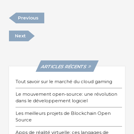
b
r
er
o
Previous
Previous
o
Post
k
Next
Next
Post
ARTICLES RÉCENTS
Tout savoir sur le marché du cloud gaming
Le mouvement open-source: une révolution
dans le développement logiciel
Les meilleurs projets de Blockchain Open
Source
Apps de réalité virtuelle: ces langages de