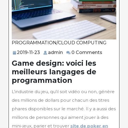
PROGRAMMATION/CLOUD COMPUTING
Category
2019-
admin
2019-11-23
admin
0 Comments
11-
Game design: voici les
23
meilleurs langages de
programmation
L’industrie du jeu, qu’il soit vidéo ou non, génère
des millions de dollars pour chacun des titres
phares disponibles sur le marché. Il y a aussi des
millions de personnes qui aiment jouer à des
mini-jeux, parier et trouver
site de poker en