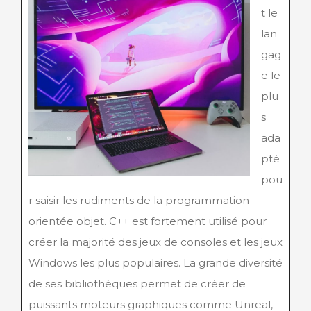
t le
lan
gag
e le
plu
s
ada
pté
pou
r saisir les rudiments de la programmation
orientée objet. C++ est fortement utilisé pour
créer la majorité des jeux de consoles et les jeux
Windows les plus populaires. La grande diversité
de ses bibliothèques permet de créer de
puissants moteurs graphiques comme Unreal,