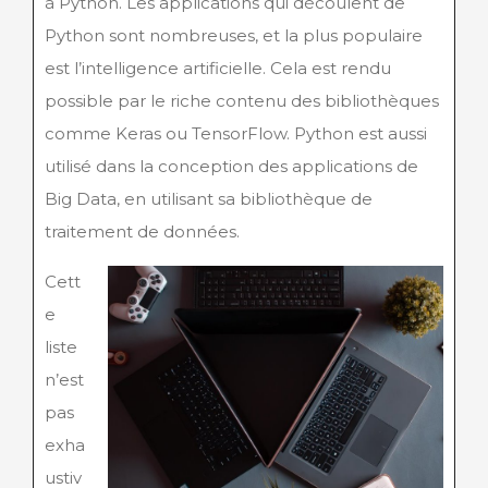
à Python. Les applications qui découlent de
Python sont nombreuses, et la plus populaire
est l’intelligence artificielle. Cela est rendu
possible par le riche contenu des bibliothèques
comme Keras ou TensorFlow. Python est aussi
utilisé dans la conception des applications de
Big Data, en utilisant sa bibliothèque de
traitement de données.
Cett
e
liste
n’est
pas
exha
ustiv