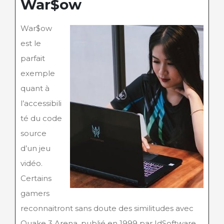
War$ow
War$ow
est le
parfait
exemple
quant à
l’accessibili
té du code
source
d’un jeu
vidéo.
Certains
gamers
reconnaitront sans doute des similitudes avec
Quake 3 Arena, publié en 1999 par IdSoftware.