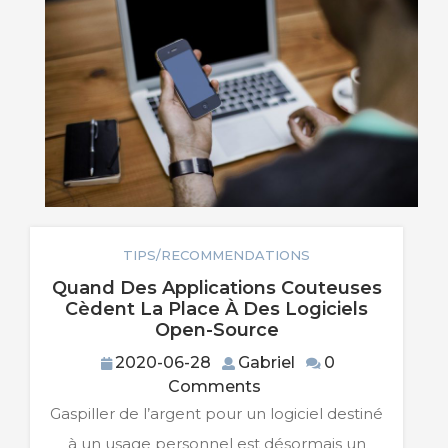
TIPS/RECOMMENDATIONS
Quand Des Applications Couteuses
Cèdent La Place À Des Logiciels
Quand
Open-Source
Des
2020-
Gabriel
2020-06-28
Gabriel
0
Applications
06-
Comments
Couteuses
28
Cèdent
Gaspiller de l’argent pour un logiciel destiné
La
à un usage personnel est désormais un