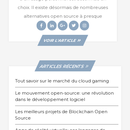
Place
choix. Il existe désormais de nombreuses
À
Des
alternatives open source à presque
Logiciels
Facebook
Linkedin
Googleplus
Twitter
Instagram
Open-
Source
VIEW
VOIR L'ARTICLE
POST
ARTICLES RÉCENTS
Tout savoir sur le marché du cloud gaming
Le mouvement open-source: une révolution
dans le développement logiciel
Les meilleurs projets de Blockchain Open
Source